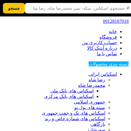
جستجو
09128187018
خانه
فروشگاه
حساب کاربری من
درباره آنتیک کالا
تماس با ما
دسته بندی محصولات
اسکناس ایرانی
رضا شاه
محمدرضا شاه
اسکناس های بانک ملی
اسکناس های بانک مرکزی
جمهوری اسلامی
بسته های پول نو
اسکناس های تک و جفت جمهوری
اسکناس های شماره خاص و رند
بارگاهی
سورشارژ