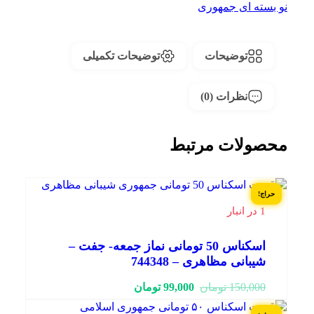
نو بسته ای جمهوری
توضیحات
توضیحات تکمیلی
نظرات (0)
محصولات مرتبط
حراج!
1 در انبار
اسکناس 50 تومانی نماز جمعه- جفت –
شیبانی مظاهری – 744348
قیمت
قیمت
150,000
تومان
99,000
تومان
فعلی:
اصلی:
99,000 تومان.
150,000 تومان