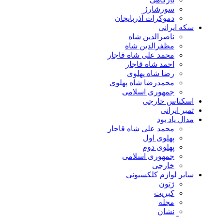
سورشارژ
دموکرات آذربایجان
سکه ایرانی
ناصرالدین شاه
مظفرالدین شاه
محمد علی شاه قاجار
احمد شاه قاجار
رضا شاه پهلوی
محمدرضا شاه پهلوی
جمهوری اسلامی
اسکناس خارجی
تمبر ایرانی
مدال یاد بود
محمد علی شاه قاجار
پهلوی اول
پهلوی دوم
جمهوری اسلامی
خارجی
سایر لوازم کلکسیونی
ژتون
کبریت
مجله
نشان