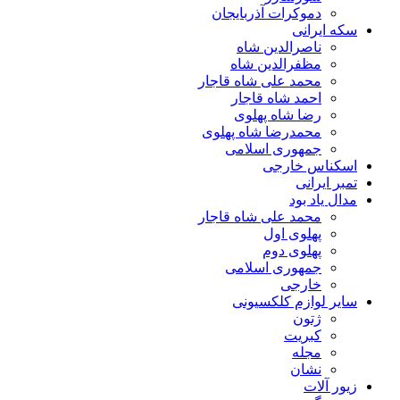
دموکرات آذربایجان
سکه ایرانی
ناصرالدین شاه
مظفرالدین شاه
محمد علی شاه قاجار
احمد شاه قاجار
رضا شاه پهلوی
محمدرضا شاه پهلوی
جمهوری اسلامی
اسکناس خارجی
تمبر ایرانی
مدال یاد بود
محمد علی شاه قاجار
پهلوی اول
پهلوی دوم
جمهوری اسلامی
خارجی
سایر لوازم کلکسیونی
ژتون
کبریت
مجله
نشان
زیور آلات