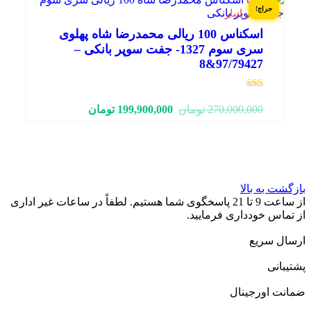
10,000,000 تومان.
12,000,000 تومان
حراج!
1 در انبار
بود.
اسکناس 100 ریالی محمدرضا شاه پهلوی
سری سوم 1327- جفت سوپر بانکی –
97/79427&8
نمره
1.50
قیمت
قیمت
270,000,000
تومان
199,900,000
تومان
از 5
فعلی:
اصلی:
199,900,000 تومان.
270,000,000 تومان
بود.
بازگشت به بالا
از ساعت 9 تا 21 پاسخگوی شما هستیم. لطفاً در ساعات غیر اداری
از تماس خودداری فرمایید.
ارسال سریع
پشتیبانی
ضمانت اورجینال