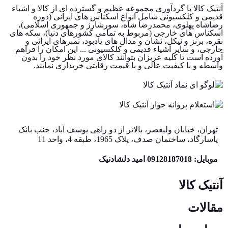
آنتیک کالا با گردآوری مجموعه عظیم و گسترده ای از کالا و اشیاء
قدیمی و کلکسیونی شامل انواع اسکناس های ایرانی (دوره
رضاشاه پهلوی، محمدرضا شاه، سورشارژ و جمهوری اسلامی)،
اسکناس های خارجی (مربوط به تمامی کشورهای دنیا)، سکه های
نقره، برنز و نیکل، نشان و مدال های یادبود، تمبرهای ایرانی و
خارجی، و سایر اشیاء قدیمی و کلکسیونی ... این امکان را فراهم
آورده است تا کلیه عزیزان بتوانند کالای مورد نظر خود را بدون
واسطه و با کیفیت عالی و با قیمت رقابتی خریداری نمایند.
تهران، خیابان ولیعصر، بالاتر از دو راهی یوسف آباد، جنب بانک
پاسارگاد، ساختمان صدف، پلاک 1965، طبقه 4، واحد 11
موبایل: 09128187018 امید دلشادنیک
آنتیک کالا
مقالات