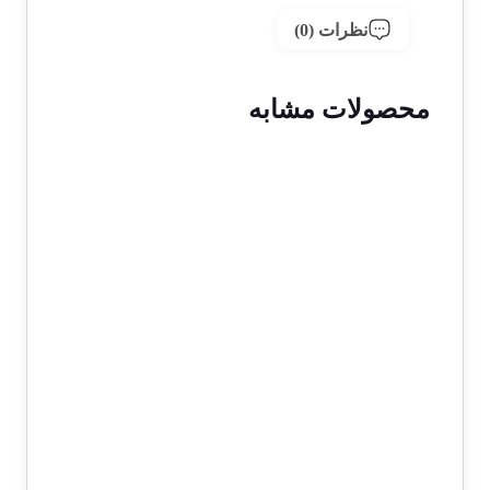
نظرات (0)
محصولات مشابه
1 در انبار
اسکناس 50 ریالی رضا شاه پهلوی
سری سوم 1314 – C564174
55,000,000
تومان
1 در انبار
حراج!
اسکناس 50 ریالی محمدرضا شاه
پهلوی سری چهارم 1330- جفت سوپر
بانکی- 21/572198&9
36,000,000
تومان
29,900,000
تومان