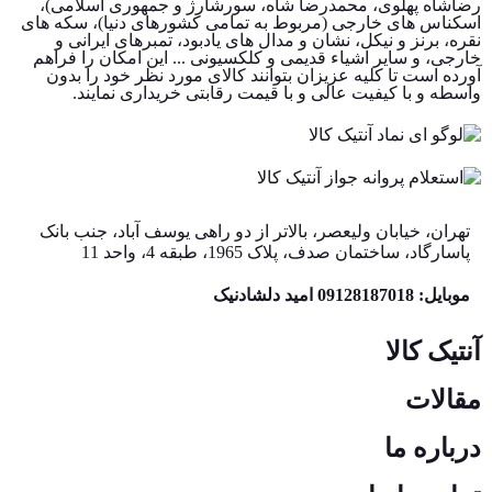
رضاشاه پهلوی، محمدرضا شاه، سورشارژ و جمهوری اسلامی)،
اسکناس های خارجی (مربوط به تمامی کشورهای دنیا)، سکه های
نقره، برنز و نیکل، نشان و مدال های یادبود، تمبرهای ایرانی و
خارجی، و سایر اشیاء قدیمی و کلکسیونی ... این امکان را فراهم
آورده است تا کلیه عزیزان بتوانند کالای مورد نظر خود را بدون
واسطه و با کیفیت عالی و با قیمت رقابتی خریداری نمایند.
تهران، خیابان ولیعصر، بالاتر از دو راهی یوسف آباد، جنب بانک
پاسارگاد، ساختمان صدف، پلاک 1965، طبقه 4، واحد 11
موبایل: 09128187018 امید دلشادنیک
آنتیک کالا
مقالات
درباره ما