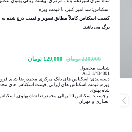
شاه سری سیزدهم بانک مرکزی، بیست ریالی پهلوی عک
اسکناس: سد امیر کبیر، با قیمت ویژه
کیفیت اسکناس کاملاً مطابق تصویر و قیمت درج شده به ا
برگ
می باشد.
220,000
تومان
129,000
تومان
شناسه محصول:
A13-1/434801
دسته‌بندی:
اسکناس های بانک مرکزی محمدرضا شاه
,
فرو
ویژه
,
قیمت اسکناس های ایرانی
,
قیمت اسکناس های محم
شاه پهلوی
برچسب:
اسکناس 20 ریالی محمدرضا شاه پهلوی
,
اسکناس
انصاری و مهران