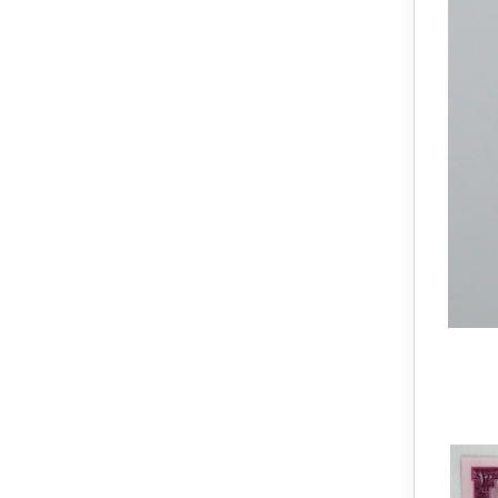
حراج!
حراج!