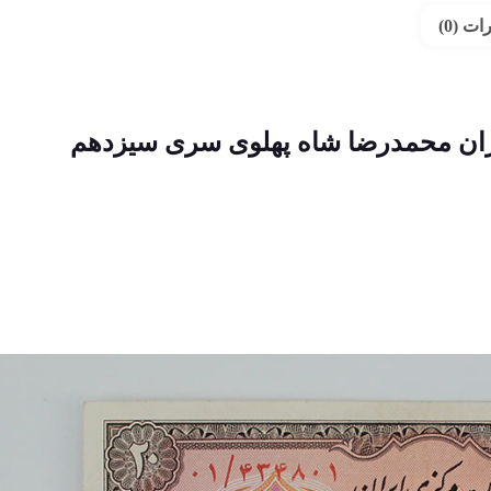
ت (0)