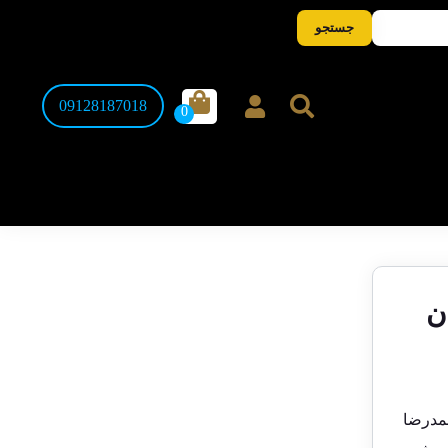
جستجو
09128187018
ان
ران، ۲۰ ریالی محمدرضا