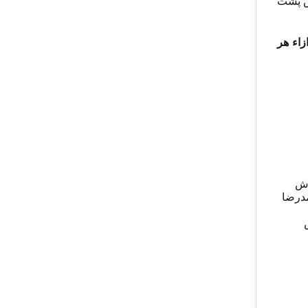
س پشت
زاء هر
ش
درضا