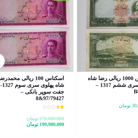
1 در انبار
اسکناس 100 ریالی محمدرضا
اسکناس 1000 ریالی
شاه پهلوی سری سوم 1327-
محمدرضا شاه پهلوی سری
وپر بانکی –
یازدهم – جفت سوپر بانکی 
51/264307&8
97/7
600,000,000
تومان
54,990,000
تومان
270,0
تومان
199,9
تومان