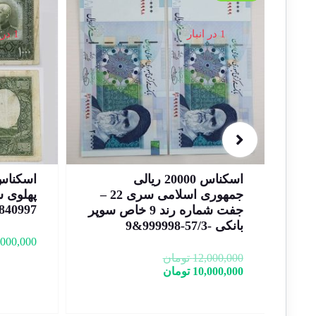
1 در انبار
1 در انبار
اسکناس 1000 ریالی رضا شاه
جمهوری اسلامی سری 22 –
پهلوی سری ششم 1317 –
B840997
د 9 خاص سوپر
جفت س
9427&8
30,000,000
تومان
نمره
1.50
00,000
از
00,000
5