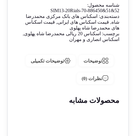
شناسه محصول:
SIM13-20Rials-70-886450&51&52
دسته‌بندی:
اسکناس های بانک مرکزی محمدرضا
شاه
,
قیمت اسکناس های ایرانی
,
قیمت اسکناس
های محمدرضا شاه پهلوی
برچسب:
اسکناس 20 ریالی محمدرضا شاه پهلوی
,
اسکناس انصاری و مهران
توضیحات
توضیحات تکمیلی
نظرات (0)
محصولات مشابه
1 در انبار
حراج!
اسکناس 1000 ریالی محمدرضا شاه