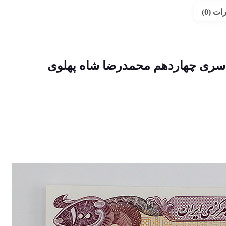
ت (0)