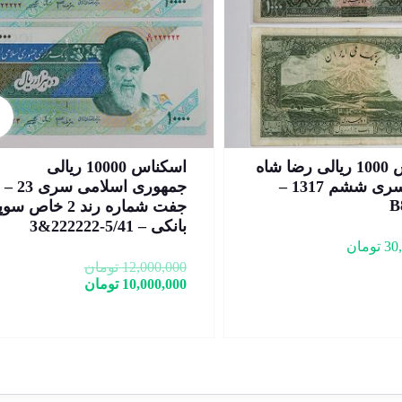
اسکناس 10000 ریالی
اسکناس 50 ریالی رضا شاه
جمهوری اسلامی سری 23 –
پهلوی سری سوم 1314 –
C564174
جفت شماره رند 2 خاص سوپر
2&3
55,000,000
تومان
12,
تومان
10,
تومان