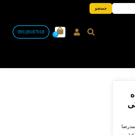
جستجو
09128187018
ه
ی
ن، 100 ریالی محمدرضا