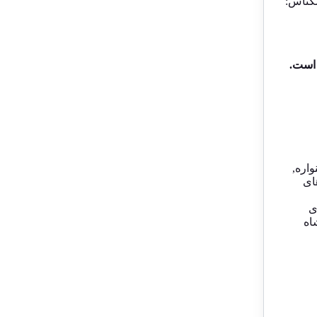
کناس:
است.
اره
,
ای
ی
اه