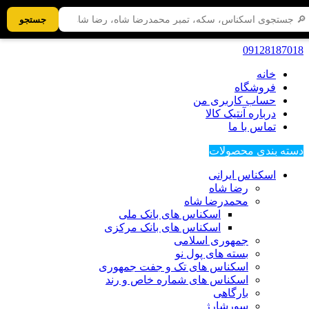
جستجو
09128187018
خانه
فروشگاه
حساب کاربری من
درباره آنتیک کالا
تماس با ما
دسته بندی محصولات
اسکناس ایرانی
رضا شاه
محمدرضا شاه
اسکناس های بانک ملی
اسکناس های بانک مرکزی
جمهوری اسلامی
بسته های پول نو
اسکناس های تک و جفت جمهوری
اسکناس های شماره خاص و رند
بارگاهی
سورشارژ