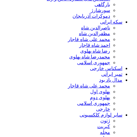
بارگاهی
سورشارژ
دموکرات آذربایجان
سکه ایرانی
ناصرالدین شاه
مظفرالدین شاه
محمد علی شاه قاجار
احمد شاه قاجار
رضا شاه پهلوی
محمدرضا شاه پهلوی
جمهوری اسلامی
اسکناس خارجی
تمبر ایرانی
مدال یاد بود
محمد علی شاه قاجار
پهلوی اول
پهلوی دوم
جمهوری اسلامی
خارجی
سایر لوازم کلکسیونی
ژتون
کبریت
مجله