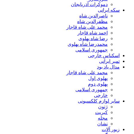
دموکرات آذربایجان
سکه ایرانی
ناصرالدین شاه
مظفرالدین شاه
محمد علی شاه قاجار
احمد شاه قاجار
رضا شاه پهلوی
محمدرضا شاه پهلوی
جمهوری اسلامی
اسکناس خارجی
تمبر ایرانی
مدال یاد بود
محمد علی شاه قاجار
پهلوی اول
پهلوی دوم
جمهوری اسلامی
خارجی
سایر لوازم کلکسیونی
ژتون
کبریت
مجله
نشان
زیور آلات