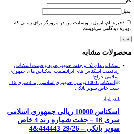
نام
ایمیل
ذخیره نام، ایمیل و وبسایت من در مرورگر برای زمانی که
دوباره دیدگاهی می‌نویسم.
محصولات مشابه
اسکناس های تک و جفت جمهوری
خرید و قیمت اسکناس
رند
قیمت اسکناس های ایرانی
قیمت اسکناس های جمهوری
اسلامی
حراج!
1 در انبار
اسکناس 10000 ریالی جمهوری اسلامی
سری 16 – جفت شماره رند 4 خاص
سوپر بانکی – 29/26-444443&4