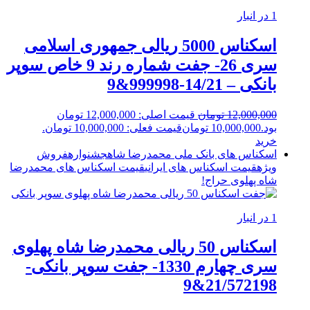
1 در انبار
اسکناس 5000 ریالی جمهوری اسلامی
سری 26- جفت شماره رند 9 خاص سوپر
بانکی – 14/21-999998&9
12,000,000
تومان
قیمت اصلی: 12,000,000 تومان
بود.
10,000,000
تومان
قیمت فعلی: 10,000,000 تومان.
خرید
اسکناس های بانک ملی محمدرضا شاه
جشنواره
فروش
ویژه
قیمت اسکناس های ایرانی
قیمت اسکناس های محمدرضا
شاه پهلوی
حراج!
1 در انبار
اسکناس 50 ریالی محمدرضا شاه پهلوی
سری چهارم 1330- جفت سوپر بانکی-
21/572198&9