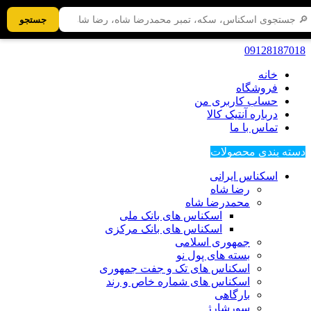
جستجو
09128187018
خانه
فروشگاه
حساب کاربری من
درباره آنتیک کالا
تماس با ما
دسته بندی محصولات
اسکناس ایرانی
رضا شاه
محمدرضا شاه
اسکناس های بانک ملی
اسکناس های بانک مرکزی
جمهوری اسلامی
بسته های پول نو
اسکناس های تک و جفت جمهوری
اسکناس های شماره خاص و رند
بارگاهی
سورشارژ