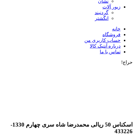
نشان
زیور آلات
گردنبند
انگشتر
خانه
فروشگاه
حساب کاربری من
درباره آنتیک کالا
تماس با ما
حراج!
اسکناس 50 ریالی محمدرضا شاه سری چهارم 1330-
433226