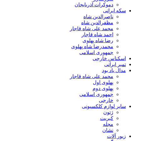
دموکرات آذربایجان
سکه ایرانی
ناصرالدین شاه
مظفرالدین شاه
محمد علی شاه قاجار
احمد شاه قاجار
رضا شاه پهلوی
محمدرضا شاه پهلوی
جمهوری اسلامی
اسکناس خارجی
تمبر ایرانی
مدال یاد بود
محمد علی شاه قاجار
پهلوی اول
پهلوی دوم
جمهوری اسلامی
خارجی
سایر لوازم کلکسیونی
ژتون
کبریت
مجله
نشان
زیور آلات