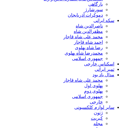
بارگاهی
سورشارژ
دموکرات آذربایجان
سکه ایرانی
ناصرالدین شاه
مظفرالدین شاه
محمد علی شاه قاجار
احمد شاه قاجار
رضا شاه پهلوی
محمدرضا شاه پهلوی
جمهوری اسلامی
اسکناس خارجی
تمبر ایرانی
مدال یاد بود
محمد علی شاه قاجار
پهلوی اول
پهلوی دوم
جمهوری اسلامی
خارجی
سایر لوازم کلکسیونی
ژتون
کبریت
مجله