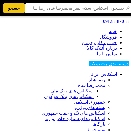
جستجو
09128187018
خانه
فروشگاه
حساب کاربری من
درباره آنتیک کالا
تماس با ما
دسته بندی محصولات
اسکناس ایرانی
رضا شاه
محمدرضا شاه
اسکناس های بانک ملی
اسکناس های بانک مرکزی
جمهوری اسلامی
بسته های پول نو
اسکناس های تک و جفت جمهوری
اسکناس های شماره خاص و رند
بارگاهی
سورشارژ