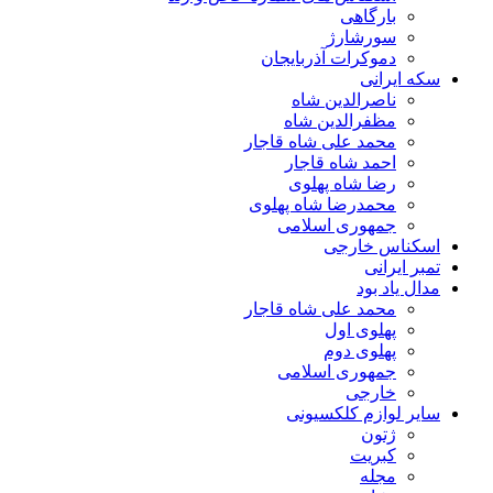
بارگاهی
سورشارژ
دموکرات آذربایجان
سکه ایرانی
ناصرالدین شاه
مظفرالدین شاه
محمد علی شاه قاجار
احمد شاه قاجار
رضا شاه پهلوی
محمدرضا شاه پهلوی
جمهوری اسلامی
اسکناس خارجی
تمبر ایرانی
مدال یاد بود
محمد علی شاه قاجار
پهلوی اول
پهلوی دوم
جمهوری اسلامی
خارجی
سایر لوازم کلکسیونی
ژتون
کبریت
مجله