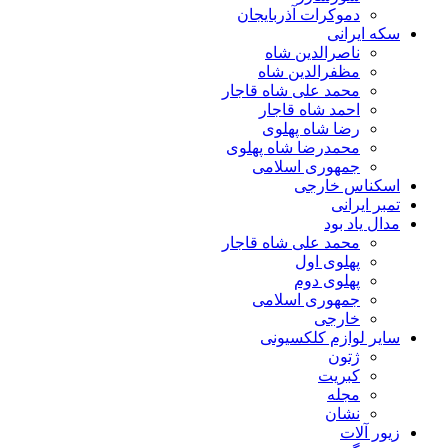
دموکرات آذربایجان
سکه ایرانی
ناصرالدین شاه
مظفرالدین شاه
محمد علی شاه قاجار
احمد شاه قاجار
رضا شاه پهلوی
محمدرضا شاه پهلوی
جمهوری اسلامی
اسکناس خارجی
تمبر ایرانی
مدال یاد بود
محمد علی شاه قاجار
پهلوی اول
پهلوی دوم
جمهوری اسلامی
خارجی
سایر لوازم کلکسیونی
ژتون
کبریت
مجله
نشان
زیور آلات