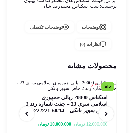
ایرانی
,
قیمت اسکناس های محمدرضا شاه پهلوی
برچسب:
ست اسکناس محمدرضا شاه
توضیحات
توضیحات تکمیلی
نظرات (0)
محصولات مشابه
1 در انبار
1 در انبار
حراج!
حراج!
اسکناس 20000 ریالی جمهوری
اسلامی سری 23 – جفت شماره رند 2
خاص سوپر بانکی – 68/14-222221&2
سوپر
12,000,000
تومان
10,000,000
تومان
000