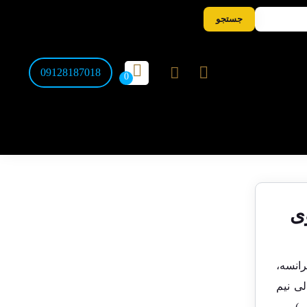
جستجو
09128187018
لوی
فرانسه،
صد ریالی نیم
ر)