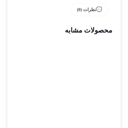
نظرات (0)
محصولات مشابه
1 در انبار
حراج!
اسکناس 1000 ریالی محمدرضا شاه
پهلوی سری یازدهم – جفت سوپر
بانکی – 51/264307&8
600,000,000
تومان
54,990,000
تومان
1 در انبار
حراج!
اسکناس 50 ریالی محمدرضا شاه
پهلوی سری چهارم 1330- جفت سوپر
بانکی- 21/572198&9