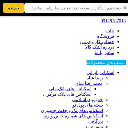
جستجو
09128187018
خانه
فروشگاه
حساب کاربری من
درباره آنتیک کالا
تماس با ما
دسته بندی محصولات
اسکناس ایرانی
رضا شاه
محمدرضا شاه
اسکناس های بانک ملی
اسکناس های بانک مرکزی
جمهوری اسلامی
بسته های پول نو
اسکناس های تک و جفت جمهوری
اسکناس های شماره خاص و رند
بارگاهی
سورشارژ