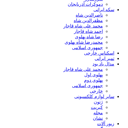
دموکرات آذربایجان
سکه ایرانی
ناصرالدین شاه
مظفرالدین شاه
محمد علی شاه قاجار
احمد شاه قاجار
رضا شاه پهلوی
محمدرضا شاه پهلوی
جمهوری اسلامی
اسکناس خارجی
تمبر ایرانی
مدال یاد بود
محمد علی شاه قاجار
پهلوی اول
پهلوی دوم
جمهوری اسلامی
خارجی
سایر لوازم کلکسیونی
ژتون
کبریت
مجله
نشان
زیور آلات