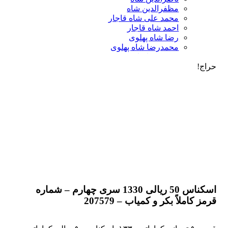
مظفرالدین شاه
محمد علی شاه قاجار
احمد شاه قاجار
رضا شاه پهلوی
محمدرضا شاه پهلوی
جمهوری اسلامی
حراج!
اسکناس خارجی
تمبر ایرانی
مدال یاد بود
محمد علی شاه قاجار
پهلوی اول
پهلوی دوم
جمهوری اسلامی
خارجی
سایر لوازم کلکسیونی
ژتون
کبریت
اسکناس 50 ریالی 1330 سری چهارم – شماره
مجله
قرمز کاملاً بکر و کمیاب – 207579
نشان
زیور آلات